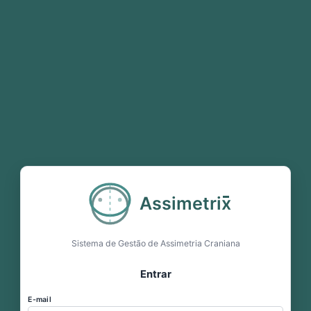
Assimetri
x
Sistema de Gestão de Assimetria Craniana
Entrar
E-mail